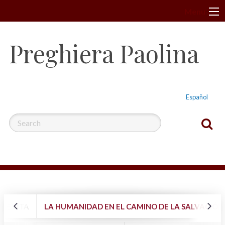
S
Menu
k
i
Preghiera Paolina
p
t
o
c
Español
o
n
t
e
n
t
À E VITA
LA HUMANIDAD EN EL CAMINO DE LA SALVACIÓN