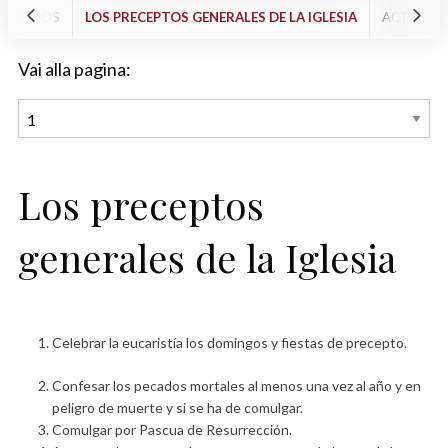
 DE DIOS
LOS PRECEPTOS GENERALES DE LA IGLESIA
ACTO DE 
Vai alla pagina:
Los preceptos
generales de la Iglesia
Celebrar la eucaristía los domingos y fiestas de precepto.
Confesar los pecados mortales al menos una vez al año y en
peligro de muerte y si se ha de comulgar.
Comulgar por Pascua de Resurrección.