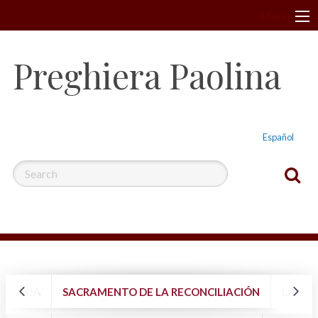
S
Menu
k
i
Preghiera Paolina
p
t
o
c
Español
o
n
t
e
n
t
 DIARIA
SACRAMENTO DE LA RECONCILIACIÓN
LA OR