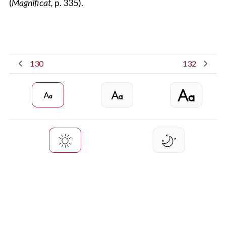
(
Magníficat,
p. 335).
130
132