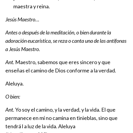
Jesús Maestro…
resucitados a la vida gloriosa,
Acrecienta en nosotros la esperanza activa
maestra y reina.
participemos contigo en el gozo de tu reino.
y el deseo de asemejarnos a ti,
Jesús, Divino Maestro,
Jesús Maestro…
para que al final de la vida
te adoramos con los ángeles que cantaron
Jesús Maestro…
podamos poseerte por toda la eternidad.
el motivo de tu encarnación:
Antes o después de la meditación, o bien durante la
Jesús, Divino Maestro,
«Gloria a Dios y paz a los hombres».
adoración eucarística, se reza o canta una de las antífonas
Jesús Maestro…
te adoramos presente en la Iglesia,
Te damos gracias por habernos llamado
a Jesús Maestro.
tu cuerpo místico
a compartir tu misión.
Ant.
Maestro, sabemos que eres sincero y que
y sacramento universal de salvación.
Enciende en nosotros la llama
enseñas el camino de Dios conforme a la verdad.
Te damos gracias por habernos dado
de tu mismo amor
esta madre infalible e indefectible,
al Padre y a los hombres.
Aleluya.
Llena de ti todas nuestras facultades;
O bien:
vive en nosotros
para que te demos a conocer
Ant.
Yo soy el camino, y la verdad, y la vida. El que
a través del apostolado
permanece en mí no camina en tinieblas, sino que
tendrá l a luz de la vida. Aleluya