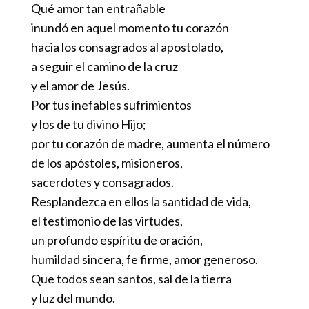
por esa sublime elección
Qué amor tan entrañable
el privilegio único de elegirte
y por la alegría inefable que experimentaste.
inundó en aquel momento tu corazón
para ser la madre del Salvador,
Concédeme el don de la sabiduría,
hacia los consagrados al apostolado,
ser humilde y auténtico discípulo de Jesús,
a seguir el camino de la cruz
hijo fiel de la Iglesia, recinto de verdad.
y el amor de Jesús.
Haz que desaparezca el error;
Por tus inefables sufrimientos
que la luz del evangelio
y los de tu divino Hijo;
resplandezca en todo el mundo;
por tu corazón de madre, aumenta el número
reúne a todos los hombres
de los apóstoles, misioneros,
en la única Iglesia de Cristo.
sacerdotes y consagrados.
Ilumina a los doctores,
Resplandezca en ellos la santidad de vida,
predicadores y escritores,
el testimonio de las virtudes,
madre del buen consejo,
un profundo espíritu de oración,
morada de la sabiduría, reina de los santos.
humildad sincera, fe firme, amor generoso.
Que todos sean santos, sal de la tierra
Reina de los Apóstoles, ruega por nosotros.
y luz del mundo.