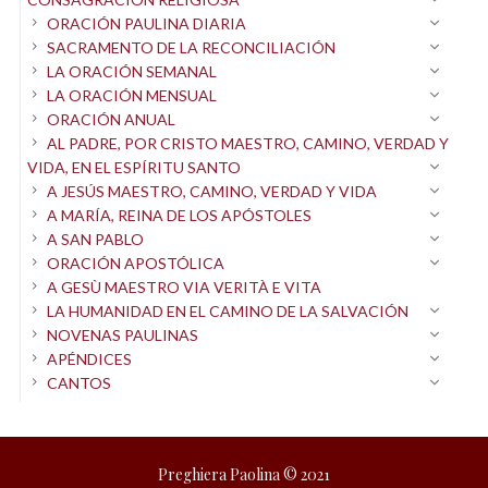
las fuerzas del mal.
ORACIÓN PAULINA DIARIA
Ant.
Acógenos, Madre, Maestra y Reina nuestra;
SACRAMENTO DE LA RECONCILIACIÓN
ruega a tu Hijo, señor de la mies, que envíe
LA ORACIÓN SEMANAL
LA ORACIÓN MENSUAL
trabajadores a su mies. Aleluya (
Magníficat,
p. 335).
ORACIÓN ANUAL
AL PADRE, POR CRISTO MAESTRO, CAMINO, VERDAD Y
VIDA, EN EL ESPÍRITU SANTO
A JESÚS MAESTRO, CAMINO, VERDAD Y VIDA
A MARÍA, REINA DE LOS APÓSTOLES
A SAN PABLO
ORACIÓN APOSTÓLICA
A GESÙ MAESTRO VIA VERITÀ E VITA
LA HUMANIDAD EN EL CAMINO DE LA SALVACIÓN
NOVENAS PAULINAS
APÉNDICES
CANTOS
Preghiera Paolina © 2021