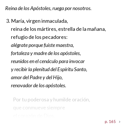
María, reina de los ángeles,
Reina de los Apóstoles, ruega por nosotros.
llena de gracia, concebida sin pecado,
bendita entre las criaturas,
María, virgen inmaculada,
sagrario viviente de Dios:
reina de los mártires, estrella de la mañana,
recuerda el doloroso y solemne momento
refugio de los pecadores:
en que Jesús, desde la cruz,
alégrate porque fuiste maestra,
te entregó como hijo a Juan,
fortaleza y madre de los apóstoles,
reunidos en el cenáculo para invocar
y recibir la plenitud del Espíritu Santo,
amor del Padre y del Hijo,
renovador de los apóstoles.
Por tu poderosa y humilde oración,
que conmueve siempre
el corazón de Dios,
p. 165
concédeme la gracia de comprender