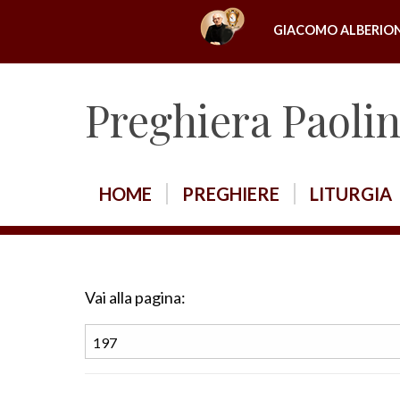
S
GIACOMO ALBERIO
k
i
p
Preghiera Paoli
t
o
c
o
HOME
PREGHIERE
LITURGIA
n
t
e
n
Vai alla pagina:
t