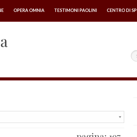
NE
OPERA OMNIA
TESTIMONI PAOLINI
CENTRO DI SP
na
pagina:
197