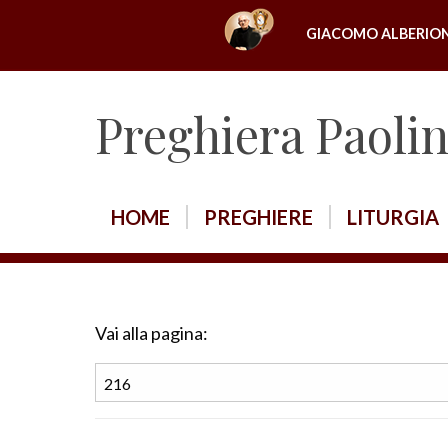
S
GIACOMO ALBERIO
k
i
p
Preghiera Paoli
t
o
c
o
HOME
PREGHIERE
LITURGIA
n
t
e
n
Vai alla pagina:
t