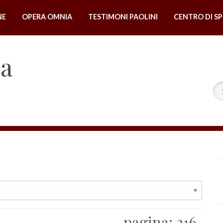
NE
OPERA OMNIA
TESTIMONI PAOLINI
CENTRO DI SP
na
pagina:
216