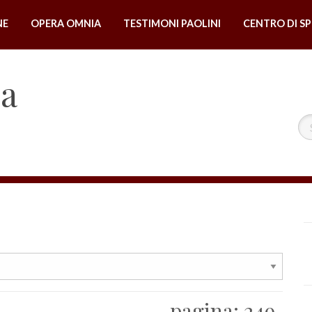
NE
OPERA OMNIA
TESTIMONI PAOLINI
CENTRO DI SP
na
pagina:
249