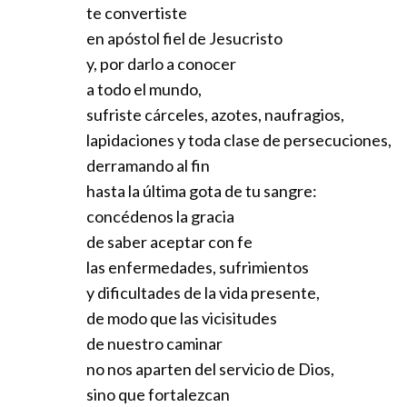
para que no sea estéril en nosotros.
te convertiste
Que sepamos conocerte,
en apóstol fiel de Jesucristo
amarte e imitarte cada vez mejor,
y, por darlo a conocer
para ser miembros vivos de la Iglesia,
a todo el mundo,
cuerpo místico de Jesucristo.
sufriste cárceles, azotes, naufragios,
Suscita muchos y santos apóstoles
lapidaciones y toda clase de persecuciones,
que aviven el cálido soplo
derramando al fin
del verdadero amor,
hasta la última gota de tu sangre:
extendiéndolo por todo el mundo,
concédenos la gracia
de modo que todos los hombres
de saber aceptar con fe
conozcan y den gloria a Dios Padre
las enfermedades, sufrimientos
y a Jesús Maestro, camino, verdad y vida.
y dificultades de la vida presente,
Tú sabes, Jesús,
de modo que las vicisitudes
que nuestra confianza
de nuestro caminar
no nos aparten del servicio de Dios,
sino que fortalezcan