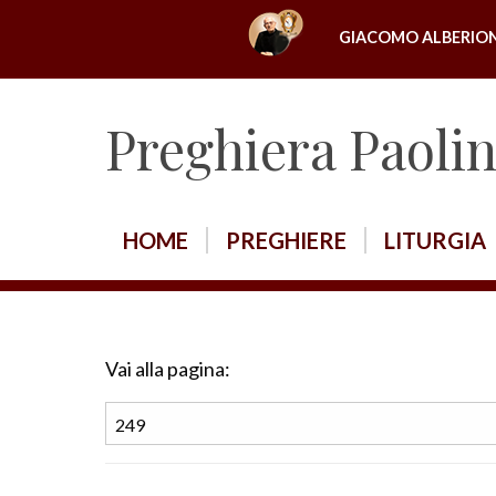
S
GIACOMO ALBERIO
k
i
p
Preghiera Paoli
t
o
c
o
HOME
PREGHIERE
LITURGIA
n
t
e
n
Vai alla pagina:
t