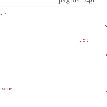
RA
P
p. 248
REGHIERA