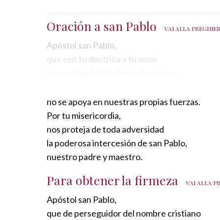
Oración a san Pablo
VAI ALLA PREGHIE
Apóstol san Pablo,
que con tu doctrina y tu amor
has evangelizado al mundo entero,
mira con bondad a tus hijos y discípulos.
Todo lo esperamos de tu intercesión
no se apoya en nuestras propias fuerzas.
ante el Divino Maestro y ante María,
Por tu misericordia,
Reina de los Apóstoles.
nos proteja de toda adversidad
Maestro de los gentiles,
la poderosa intercesión de san Pablo,
ayúdanos a vivir de fe,
nuestro padre y maestro.
a salvarnos por la esperanza
Para obtener la firmeza
y a que reine en nosotros el amor.
VAI ALLA P
Concédenos, instrumento elegido,
Apóstol san Pablo,
una dócil correspondencia a la gracia,
que de perseguidor del nombre cristiano