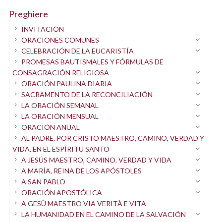
rogad por nosotros.
ruega por nosotros.
Preghiere
Todos los Padres apostólicos,
Por tu predicación,
INVITACIÓN
ruega por nosotros.
ruega por nosotros.
ORACIONES COMUNES
San Atanasio,
CELEBRACIÓN DE LA EUCARISTÍA
Por tu cruz y tu pasión,
PROMESAS BAUTISMALES Y FÓRMULAS DE
ruega por nosotros.
ruega por nosotros.
CONSAGRACIÓN RELIGIOSA
San Basilio,
Por tu resurrección y ascensión,
ORACIÓN PAULINA DIARIA
ruega por nosotros.
SACRAMENTO DE LA RECONCILIACIÓN
ruega por nosotros.
LA ORACIÓN SEMANAL
San Jerónimo,
Por el envío del Espíritu Santo,
LA ORACIÓN MENSUAL
ruega por nosotros.
ruega por nosotros.
ORACIÓN ANUAL
San Ambrosio,
Por la infalibilidad
AL PADRE, POR CRISTO MAESTRO, CAMINO, VERDAD Y
ruega por nosotros.
VIDA, EN EL ESPÍRITU SANTO
e indefectibilidad de la Iglesia,
A JESÚS MAESTRO, CAMINO, VERDAD Y VIDA
San Agustín,
ruega por nosotros.
A MARÍA, REINA DE LOS APÓSTOLES
ruega por nosotros.
Para que haya un solo rebaño
A SAN PABLO
San Juan Crisóstomo,
y un solo Pastor,
ORACIÓN APOSTÓLICA
ruega por nosotros.
A GESÙ MAESTRO VIA VERITÀ E VITA
ruega por nosotros.
LA HUMANIDAD EN EL CAMINO DE LA SALVACIÓN
San Gregorio Magno,
Para que te dignes fortalecernos