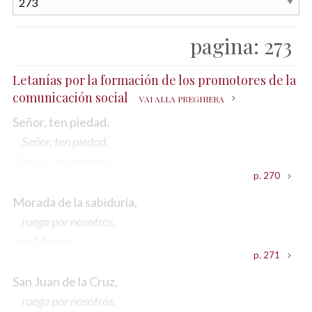
pagina:
273
Letanías por la formación de los promotores de la
comunicación social
VAI ALLA PREGHIERA
Señor, ten piedad.
Señor, ten piedad.
Cristo, ten piedad.
p. 270
Cristo, ten piedad.
Señor, ten piedad.
Morada de la sabiduría,
Señor, ten piedad.
ruega por nosotros.
Cristo, óyenos.
San Moisés,
p. 271
Cristo, óyenos.
ruega por nosotros.
Cristo, escúchanos.
San David,
San Juan de la Cruz,
Cristo, escúchanos.
ruega por nosotros.
ruega por nosotros.