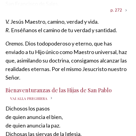
Dios Padre celestial,
San Isaías,
San Francisco de Sales,
ten misericordia de nosotros.
p. 272
Todos los santos profetas,
ruega por nosotros.
rogad por nosotros.
San Alfonso,
V.
Jesús Maestro, camino, verdad y vida.
Dios Hijo, redentor del mundo,
San Marcos,
ruega por nosotros.
R.
Enséñanos el camino de tu verdad y santidad.
ten misericordia de nosotros.
ruega por nosotros.
Todos los santos doctores,
Dios Espíritu Santo,
Oremos.
Dios todopoderoso y eterno, que has
San Mateo,
rogad por nosotros.
Trinidad Santa, único Dios,
enviado a tu Hijo único como Maestro universal, haz
ruega por nosotros.
ten misericordia de nosotros.
Santa Teresa,
que, asimilando su doctrina, consigamos alcanzar las
San Lucas,
ruega por nosotros.
realidades eternas. Por el mismo Jesucristo nuestro
ruega por nosotros.
Jesús, Palabra del Padre,
Santa Catalina,
Señor.
San Juan,
Jesús, Maestro bueno,
ruega por nosotros.
ruega por nosotros.
ten misericordia de nosotros.
Bienaventuranzas de las Hijas de San Pablo
Beato Timoteo Giaccardo,
San Pablo,
Jesús, camino, verdad y vida,
VAI ALLA PREGHIERA
ruega por nosotros.
ruega por nosotros.
ten misericordia de nosotros.
Dichosos los pasos
Todos los santos
San Pedro,
Jesús, esperado por los profetas,
de quien anuncia el bien,
y santas de Dios,
ruega por nosotros.
ten misericordia de nosotros.
de quien anuncia la paz.
interceded por nosotros.
Santiago,
Jesús, maestro de los apóstoles,
Dichosas las siervas de la Iglesia,