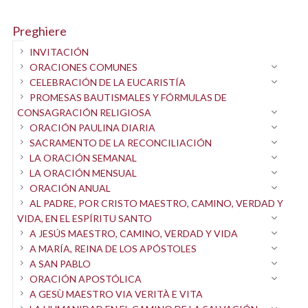
ten misericordia de nosotros.
en un punto de encuentro: ahí está Jesús,
que os ha dado una cita:
Preghiere
«Venid, vosotras, benditas de mi Padre,
INVITACIÓN
heredad el reino preparado para vosotras
ORACIONES COMUNES
CELEBRACIÓN DE LA EUCARISTÍA
desde la creación del mundo» (Mt 25,34).
PROMESAS BAUTISMALES Y FÓRMULAS DE
Descienda sobre ellas la bendición de Dios,
CONSAGRACIÓN RELIGIOSA
Padre, Hijo y Espíritu Santo,
ORACIÓN PAULINA DIARIA
SACRAMENTO DE LA RECONCILIACIÓN
y las acompañe para que caminen
LA ORACIÓN SEMANAL
y lleven frutos duraderos,
LA ORACIÓN MENSUAL
para gloria de Dios y paz de los hombres.
ORACIÓN ANUAL
Amén.
AL PADRE, POR CRISTO MAESTRO, CAMINO, VERDAD Y
VIDA, EN EL ESPÍRITU SANTO
A JESÚS MAESTRO, CAMINO, VERDAD Y VIDA
A MARÍA, REINA DE LOS APÓSTOLES
A SAN PABLO
ORACIÓN APOSTÓLICA
A GESÙ MAESTRO VIA VERITÀ E VITA