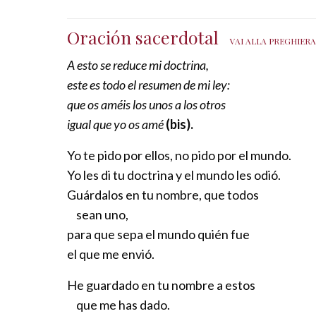
Oración sacerdotal
VAI ALLA PREGHIER
A esto se reduce mi doctrina,
este es todo el resumen de mi ley:
que os améis los unos a los otros
igual que yo os amé
(bis).
Yo te pido por ellos, no pido por el mundo.
Yo les di tu doctrina y el mundo les odió.
Guárdalos en tu nombre, que todos
sean uno,
para que sepa el mundo quién fue
el que me envió.
He guardado en tu nombre a estos
que me has dado.