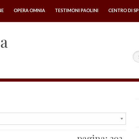
NE
OPERA OMNIA
TESTIMONI PAOLINI
CENTRO DI SP
na
pagina:
393