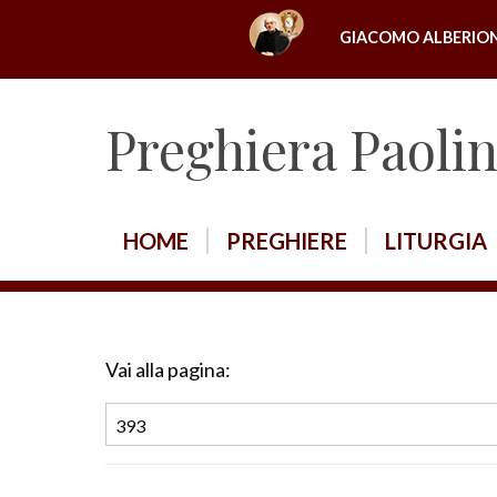
S
GIACOMO ALBERIO
k
i
p
Preghiera Paoli
t
o
c
o
HOME
PREGHIERE
LITURGIA
n
t
e
n
Vai alla pagina:
t