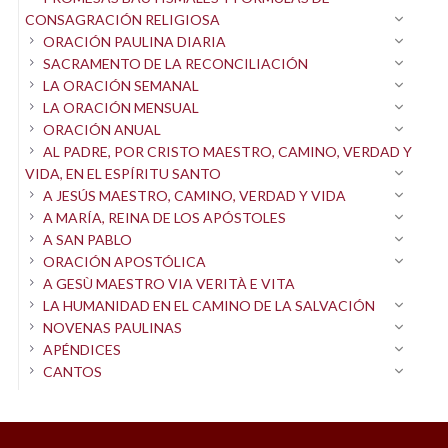
CONSAGRACIÓN RELIGIOSA
y viña escogida.
ORACIÓN PAULINA DIARIA
SACRAMENTO DE LA RECONCILIACIÓN
Tú eres, madre, la mujer del amén.
LA ORACIÓN SEMANAL
Ave, María,
LA ORACIÓN MENSUAL
tú eres la Madre de Dios.
ORACIÓN ANUAL
Santa María, madre de Dios,
AL PADRE, POR CRISTO MAESTRO, CAMINO, VERDAD Y
VIDA, EN EL ESPÍRITU SANTO
ruega por nosotros, pecadores,
A JESÚS MAESTRO, CAMINO, VERDAD Y VIDA
ahora y en la hora
A MARÍA, REINA DE LOS APÓSTOLES
de nuestra muerte. Amén. Amén.
A SAN PABLO
ORACIÓN APOSTÓLICA
A GESÙ MAESTRO VIA VERITÀ E VITA
LA HUMANIDAD EN EL CAMINO DE LA SALVACIÓN
NOVENAS PAULINAS
APÉNDICES
CANTOS