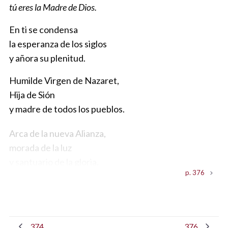
tú eres la Madre de Dios.
En ti se condensa
la esperanza de los siglos
y añora su plenitud.
Humilde Virgen de Nazaret,
Hija de Sión
y madre de todos los pueblos.
Arca de la nueva Alianza,
morada de la luz
y santuario de la gloria.
p. 376
Arco iris de paz,
zarza ardiente del Espíritu,
deleite del Señor.
374
376