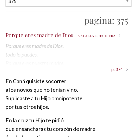
pagina:
375
Porque eres madre de Dios
VAI ALLA PREGHIERA
Porque eres madre de Dios,
todo lo puedes.
Porque eres nuestra madre,
p. 374
siempre nos acoges.
En tu corazón, María,
En Caná quisiste socorrer
Dios y el hombre (bis).
a los novios que no tenían vino.
Suplicaste a tu Hijo omnipotente
por tus otros hijos.
En la cruz tu Hijo te pidió
que ensancharas tu corazón de madre.